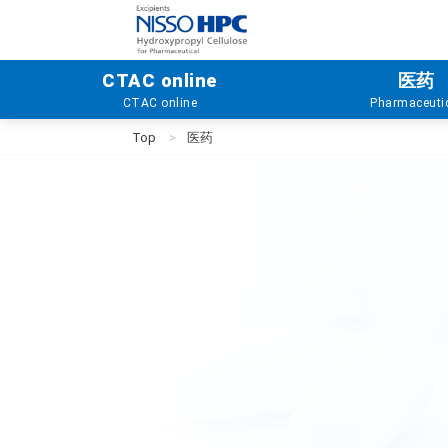
NISSO HPC
CTAC online
医药
CTAC online
Pharmaceuti
Top
医药