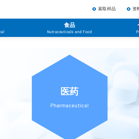
索取样品
资
食品
cal
Nutraceuticals and Food
P
医药
Pharmaceutical