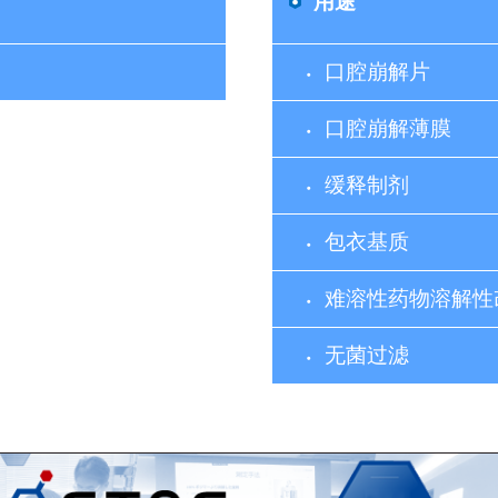
用途
口腔崩解片
口腔崩解薄膜
缓释制剂
包衣基质
难溶性药物溶解性
无菌过滤